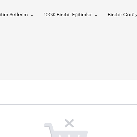
itim Setlerim
100% Birebir Eğitimler
Birebir Görü
Ticaret Eğitimi
Birebir Google Ads Eğitimi
ta Ads Eğitimi
Birebir Meta Ads Eğitimi
ogle Ads Eğitimi