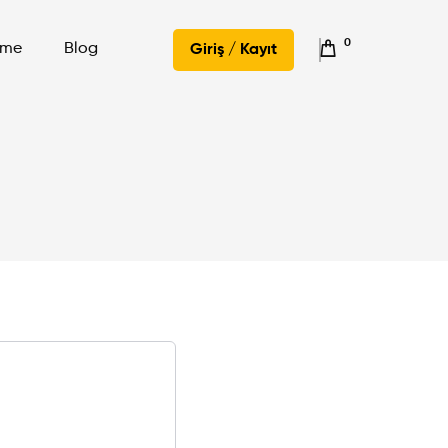
0
şme
Blog
Giriş / Kayıt