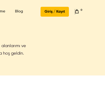
0
şme
Blog
Giriş / Kayıt
 alanlarımı ve
 hoş geldin.