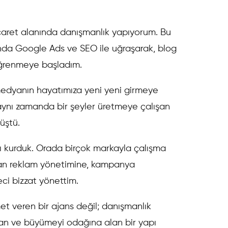
-Ticaret alanında danışmanlık yapıyorum. Bu
arında Google Ads ve SEO ile uğraşarak, blog
öğrenmeye başladım.
medyanın hayatımıza yeni yeni girmeye
 aynı zamanda bir şeyler üretmeye çalışan
üştü.
sı kurduk. Orada birçok markayla çalışma
mdan reklam yönetimine, kampanya
ci bizzat yönettim.
t veren bir ajans değil; danışmanlık
unan ve büyümeyi odağına alan bir yapı