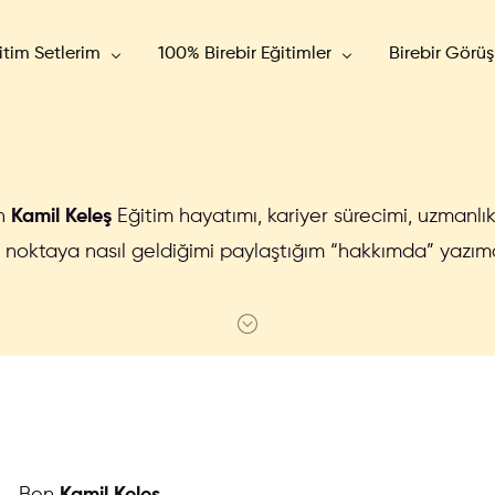
itim Setlerim
100% Birebir Eğitimler
Birebir Görü
Ticaret Eğitimi
Birebir Google Ads Eğitimi
ta Ads Eğitimi
Birebir Meta Ads Eğitimi
n
Kamil Keleş
Eğitim hayatımı, kariyer sürecimi, uzmanlık
ogle Ads Eğitimi
noktaya nasıl geldiğimi paylaştığım “hakkımda” yazıma