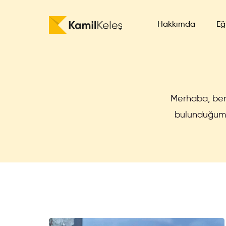
Hakkımda
Eğ
E-
Me
Merhaba, be
Go
bulunduğum 