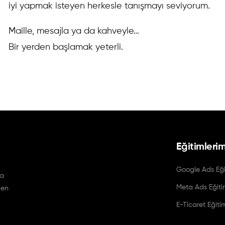
iyi yapmak isteyen herkesle tanışmayı seviyorum.
Maille, mesajla ya da kahveyle…
Bir yerden başlamak yeterli.
Eğitimleri
Google Ads Eği
ya
Meta Ads Eğiti
 en
E-Ticaret Eğiti