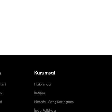
m
Kurumsal
timi
Hakkımda
mi
İletişim
mi
Mesafeli Satış Sözleşmesi
İade Politikası