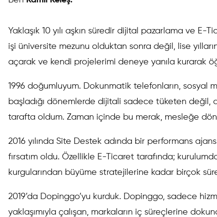
Ben
Kamil Keleş.
Yaklaşık 10 yılı aşkın süredir dijital pazarlama ve E
işi üniversite mezunu olduktan sonra değil, lise yıll
açarak ve kendi projelerimi deneye yanıla kurarak 
1996 doğumluyum. Dokunmatik telefonların, sosyal 
başladığı dönemlerde dijitali sadece tüketen değil,
tarafta oldum. Zaman içinde bu merak, mesleğe dön
2016 yılında Site Destek adında bir performans ajan
fırsatım oldu. Özellikle E-Ticaret tarafında; kurulu
kurgularından büyüme stratejilerine kadar birçok süre
2019’da Dopinggo’yu kurduk. Dopinggo, sadece hizme
yaklaşımıyla çalışan, markaların iç süreçlerine dok